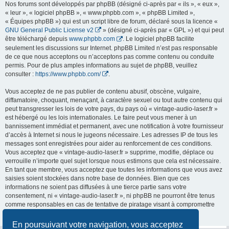
Nos forums sont développés par phpBB (désigné ci-après par « ils », « eux »,
« leur », « logiciel phpBB », « www.phpbb.com », « phpBB Limited »,
« Équipes phpBB ») qui est un script libre de forum, déclaré sous la licence «
GNU General Public License v2
» (désigné ci-après par « GPL ») et qui peut
être téléchargé depuis
www.phpbb.com
. Le logiciel phpBB facilite
seulement les discussions sur Internet. phpBB Limited n’est pas responsable
de ce que nous acceptons ou n’acceptons pas comme contenu ou conduite
permis. Pour de plus amples informations au sujet de phpBB, veuillez
consulter :
https://www.phpbb.com/
.
Vous acceptez de ne pas publier de contenu abusif, obscène, vulgaire,
diffamatoire, choquant, menaçant, à caractère sexuel ou tout autre contenu qui
peut transgresser les lois de votre pays, du pays où « vintage-audio-laser.fr »
est hébergé ou les lois internationales. Le faire peut vous mener à un
bannissement immédiat et permanent, avec une notification à votre fournisseur
d’accès à Internet si nous le jugeons nécessaire. Les adresses IP de tous les
messages sont enregistrées pour aider au renforcement de ces conditions.
Vous acceptez que « vintage-audio-laser.fr » supprime, modifie, déplace ou
verrouille n’importe quel sujet lorsque nous estimons que cela est nécessaire.
En tant que membre, vous acceptez que toutes les informations que vous avez
saisies soient stockées dans notre base de données. Bien que ces
informations ne soient pas diffusées à une tierce partie sans votre
consentement, ni « vintage-audio-laser.fr », ni phpBB ne pourront être tenus
comme responsables en cas de tentative de piratage visant à compromettre
les données.
En poursuivant votre navigation, vous acceptez