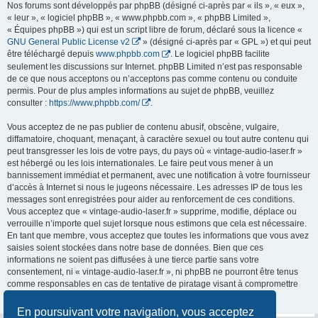
Nos forums sont développés par phpBB (désigné ci-après par « ils », « eux »,
« leur », « logiciel phpBB », « www.phpbb.com », « phpBB Limited »,
« Équipes phpBB ») qui est un script libre de forum, déclaré sous la licence «
GNU General Public License v2
» (désigné ci-après par « GPL ») et qui peut
être téléchargé depuis
www.phpbb.com
. Le logiciel phpBB facilite
seulement les discussions sur Internet. phpBB Limited n’est pas responsable
de ce que nous acceptons ou n’acceptons pas comme contenu ou conduite
permis. Pour de plus amples informations au sujet de phpBB, veuillez
consulter :
https://www.phpbb.com/
.
Vous acceptez de ne pas publier de contenu abusif, obscène, vulgaire,
diffamatoire, choquant, menaçant, à caractère sexuel ou tout autre contenu qui
peut transgresser les lois de votre pays, du pays où « vintage-audio-laser.fr »
est hébergé ou les lois internationales. Le faire peut vous mener à un
bannissement immédiat et permanent, avec une notification à votre fournisseur
d’accès à Internet si nous le jugeons nécessaire. Les adresses IP de tous les
messages sont enregistrées pour aider au renforcement de ces conditions.
Vous acceptez que « vintage-audio-laser.fr » supprime, modifie, déplace ou
verrouille n’importe quel sujet lorsque nous estimons que cela est nécessaire.
En tant que membre, vous acceptez que toutes les informations que vous avez
saisies soient stockées dans notre base de données. Bien que ces
informations ne soient pas diffusées à une tierce partie sans votre
consentement, ni « vintage-audio-laser.fr », ni phpBB ne pourront être tenus
comme responsables en cas de tentative de piratage visant à compromettre
les données.
En poursuivant votre navigation, vous acceptez