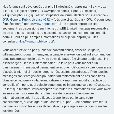
Nos forums sont développés par phpBB (désigné ci-après par « ils », « eux »,
« leur », « logiciel phpBB », « www.phpbb.com », « phpBB Limited »,
« Équipes phpBB ») qui est un script libre de forum, déclaré sous la licence «
GNU General Public License v2
» (désigné ci-après par « GPL ») et qui peut
être téléchargé depuis
www.phpbb.com
. Le logiciel phpBB facilite
seulement les discussions sur Internet. phpBB Limited n’est pas responsable
de ce que nous acceptons ou n’acceptons pas comme contenu ou conduite
permis. Pour de plus amples informations au sujet de phpBB, veuillez
consulter :
https://www.phpbb.com/
.
Vous acceptez de ne pas publier de contenu abusif, obscène, vulgaire,
diffamatoire, choquant, menaçant, à caractère sexuel ou tout autre contenu qui
peut transgresser les lois de votre pays, du pays où « vintage-audio-laser.fr »
est hébergé ou les lois internationales. Le faire peut vous mener à un
bannissement immédiat et permanent, avec une notification à votre fournisseur
d’accès à Internet si nous le jugeons nécessaire. Les adresses IP de tous les
messages sont enregistrées pour aider au renforcement de ces conditions.
Vous acceptez que « vintage-audio-laser.fr » supprime, modifie, déplace ou
verrouille n’importe quel sujet lorsque nous estimons que cela est nécessaire.
En tant que membre, vous acceptez que toutes les informations que vous avez
saisies soient stockées dans notre base de données. Bien que ces
informations ne soient pas diffusées à une tierce partie sans votre
consentement, ni « vintage-audio-laser.fr », ni phpBB ne pourront être tenus
comme responsables en cas de tentative de piratage visant à compromettre
les données.