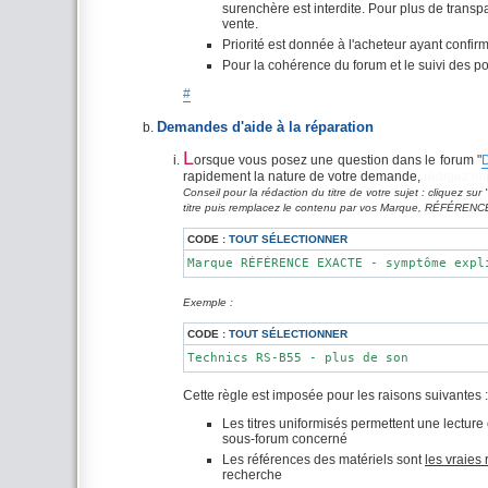
surenchère est interdite. Pour plus de transp
vente.
Priorité est donnée à l'acheteur ayant confi
Pour la cohérence du forum et le suivi des 
#
Demandes d'aide à la réparation
L
orsque vous posez une question dans le forum "
D
rapidement la nature de votre demande,
rédigez imp
Conseil pour la rédaction du titre de votre sujet : cliquez 
titre puis remplacez le contenu par vos Marque, RÉFÉRE
CODE :
TOUT SÉLECTIONNER
Marque RÉFÉRENCE EXACTE - symptôme expl
Exemple :
CODE :
TOUT SÉLECTIONNER
Technics RS-B55 - plus de son
Cette règle est imposée pour les raisons suivantes :
Les titres uniformisés permettent une lecture
sous-forum concerné
Les références des matériels sont
les vraies
recherche