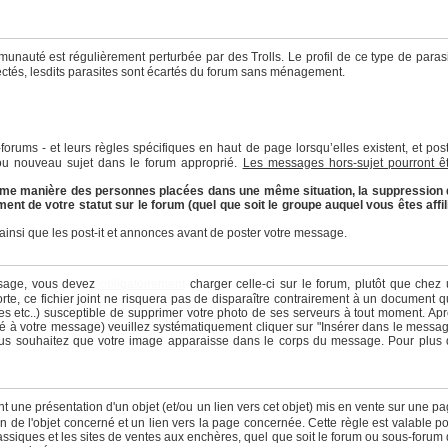
nauté est régulièrement perturbée par des Trolls. Le profil de ce type de paras
tectés, lesdits parasites sont écartés du forum sans ménagement.
-forums - et leurs règles spécifiques en haut de page lorsqu’elles existent, et pos
ou nouveau sujet dans le forum approprié.
Les messages hors-sujet pourront ê
 même manière des personnes placées dans une même situation, la suppression
 de votre statut sur le forum (quel que soit le groupe auquel vous êtes affil
 ainsi que les post-it et annonces avant de poster votre message.
ssage, vous devez
obligatoirement
charger celle-ci sur le forum, plutôt que chez
te, ce fichier joint ne risquera pas de disparaître contrairement à un document 
es etc..) susceptible de supprimer votre photo de ses serveurs à tout moment. Ap
ié à votre message) veuillez systématiquement cliquer sur "Insérer dans le messa
 vous souhaitez que votre image apparaisse dans le corps du message. Pour plus
nt une présentation d'un objet (et/ou un lien vers cet objet) mis en vente sur une p
 de l'objet concerné et un lien vers la page concernée. Cette règle est valable p
lassiques et les sites de ventes aux enchères, quel que soit le forum ou sous-forum