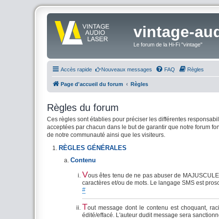
vintage-aud
Le forum de la Hi-Fi "vintage"
Accès rapide
Nouveaux messages
FAQ
Règles
Page d'accueil du forum
Règles
Règles du forum
Ces règles sont établies pour préciser les différentes responsabi
acceptées par chacun dans le but de garantir que notre forum fo
de notre communauté ainsi que les visiteurs.
RÈGLES GÉNÉRALES
Contenu
V
ous êtes tenu de ne pas abuser de MAJUSCULES, de
caractères et/ou de mots. Le langage SMS est proscrit
#
T
out message dont le contenu est choquant, racist
édité/effacé. L'auteur dudit message sera sanctionné 