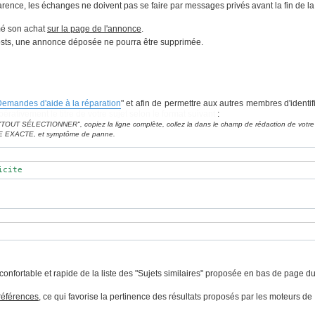
arence, les échanges ne doivent pas se faire par messages privés avant la fin de la
rmé son achat
sur la page de l'annonce
.
posts, une annonce déposée ne pourra être supprimée.
emandes d'aide à la réparation
" et afin de permettre aux autres membres d'identif
érativement le titre de votre sujet selon le format suivant
:
sur "TOUT SÉLECTIONNER", copiez la ligne complète, collez la dans le champ de rédaction de votre
NCE EXACTE, et symptôme de panne.
icite
 confortable et rapide de la liste des "Sujets similaires" proposée en bas de page d
 références
, ce qui favorise la pertinence des résultats proposés par les moteurs de