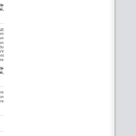
 de
ié,
 un
 en
ous
 en
 du
'il
ent
tre
 de
ié,
dre
ton
dra