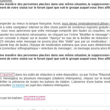
 supprimé
.
 même manière des personnes placées dans une même situation, la suppression
 de votre statut sur le forum (quel que soit le groupe auquel vous êtes affil
 respecter au mieux la langue française. Aussi,
vous devez impérativement utiliser
gré à votre navigateur internet ou être choisi parmi de nombreux logiciels gratuits
é, vous vous apercevez que votre message comporte des fautes ou coquilles, v
porter les corrections nécessaires, en cliquant sur l’icône "Modifier le message"
on consiste à cliquer sur le bouton "Aperçu" en bas de la fenêtre de rédaction
15 minutes votre message ne pourra plus être "édité" que par un modérateur ; s
comporte trop de fautes, l'équipe de modération estimera que vous avez délibérém
s (correcteur orthographique + relecture du message) : ce message pourra alors ê
 même manière des personnes placées dans une même situation, la suppression
 de votre statut sur le forum (quel que soit le groupe auquel vous êtes affil
dans les outils de rédaction à votre disposition, ou par l'icône "Répon
[/quote]
es messages) ou plusieurs messages (citations imbriquées), cliquez sur le bou
rifier la présence de toutes les balises de citation. L'absence d'une balise ren
Consultez
ce tutoriel
au sujet des citations imbriquées.
s par les balises :
[url][/url]