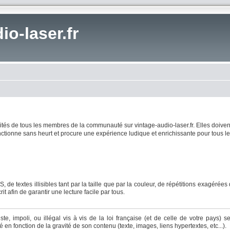
io-laser.fr
lités de tous les membres de la communauté sur vintage-audio-laser.fr. Elles doiven
nctionne sans heurt et procure une expérience ludique et enrichissante pour tous 
 textes illisibles tant par la taille que par la couleur, de répétitions exagérées
 afin de garantir une lecture facile par tous.
e, impoli, ou illégal vis à vis de la loi française (et de celle de votre pays) s
en fonction de la gravité de son contenu (texte, images, liens hypertextes, etc...).