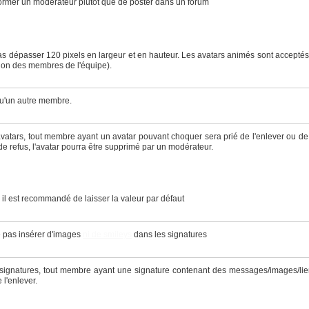
nformer un modérateur plutôt que de poster dans un forum
 pas dépasser 120 pixels en largeur et en hauteur. Les avatars animés sont acceptés
ation des membres de l'équipe).
 qu'un autre membre.
vatars, tout membre ayant un avatar pouvant choquer sera prié de l'enlever ou de
e refus, l'avatar pourra être supprimé par un modérateur.
e, il est recommandé de laisser la valeur par défaut
ne pas insérer d'images
ni de smileys
dans les signatures
 signatures, tout membre ayant une signature contenant des messages/images/li
 l'enlever.