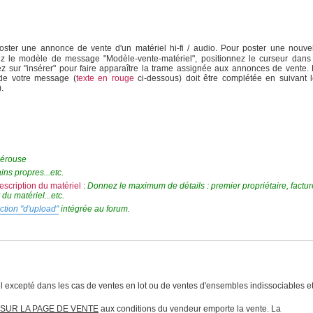
ter une annonce de vente d'un matériel hi-fi / audio. Pour poster une nouve
ez le modèle de message "Modèle-vente-matériel", positionnez le curseur dans
ez sur "insérer" pour faire apparaître la trame assignée aux annonces de vente.
 de votre message (
texte en rouge
ci-dessous) doit être complétée en suivant 
).
Pérouse
ins propres...etc.
description du matériel :
Donnez le maximum de détails : premier propriétaire, factur
du matériel...etc.
nction "d'upload"
intégrée au forum.
 excepté dans les cas de ventes en lot ou de ventes d'ensembles indissociables et
SUR LA PAGE DE VENTE
aux conditions du vendeur emporte la vente. La