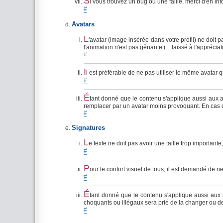
S
i vous trouvez un bug ou une faille, merci d'en i
#
Avatars
L
'avatar (image insérée dans votre profil) ne doit
l'animation n'est pas gênante (... laissé à l'appréci
#
I
l est préférable de ne pas utiliser le même avatar
#
É
tant donné que le contenu s'applique aussi aux a
remplacer par un avatar moins provoquant. En cas d
#
Signatures
L
e texte ne doit pas avoir une taille trop important
#
P
our le confort visuel de tous, il est demandé de 
#
É
tant donné que le contenu s'applique aussi aux
choquants ou illégaux sera prié de la changer ou de
#