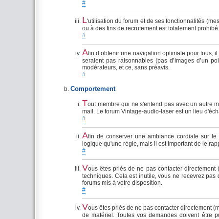
#
L
'utilisation du forum et de ses fonctionnalités (me
ou à des fins de recrutement est totalement prohibé
#
A
fin d’obtenir une navigation optimale pour tous, i
seraient pas raisonnables (pas d’images d’un poi
modérateurs, et ce, sans préavis.
#
Comportement
T
out membre qui ne s'entend pas avec un autre me
mail. Le forum Vintage-audio-laser est un lieu d'éc
#
A
fin de conserver une ambiance cordiale sur le 
logique qu'une règle, mais il est important de le rap
#
V
ous êtes priés de ne pas contacter directement
techniques. Cela est inutile, vous ne recevrez pas
forums mis à votre disposition.
#
V
ous êtes priés de ne pas contacter directement (
de matériel. Toutes vos demandes doivent être pub