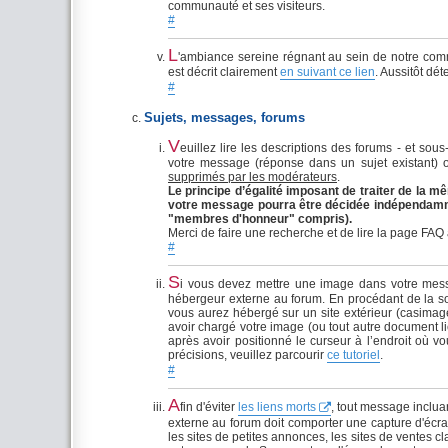
communauté et ses visiteurs.
#
L
'ambiance sereine régnant au sein de notre commu
est décrit clairement
en suivant ce lien
. Aussitôt dé
#
Sujets, messages, forums
V
euillez lire les descriptions des forums - et sous
votre message (réponse dans un sujet existant) 
supprimés par les modérateurs
.
Le principe d’égalité imposant de traiter de la
votre message pourra être décidée indépendamment
"membres d'honneur" compris).
Merci de faire une recherche et de lire la page FAQ
#
S
i vous devez mettre une image dans votre me
hébergeur externe au forum. En procédant de la sor
vous aurez hébergé sur un site extérieur (casimag
avoir chargé votre image (ou tout autre document l
après avoir positionné le curseur à l’endroit où
précisions, veuillez parcourir
ce tutoriel
.
#
A
fin d'éviter
les liens morts
, tout message inclua
externe au forum doit comporter une capture d'écran
les sites de petites annonces, les sites de ventes c