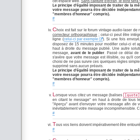
cet espace web.
Sans capture d'écran, le post sera
Le principe d’égalité imposant de traiter de la
votre message pourra être décidée indépendamment
"membres d'honneur" compris).
#
C
hoix est fait sur le forum vintage-audio-laser de
correcteur orthographique
; celui-ci peut être inté
ligne (
celui-ci par exemple
). Si une fois envoy
disposez de 15 minutes pour modifier celui-ci et ap
haut à droite du message publié. Une autre soluti
message,
avant de le publier
. Passé ce délai de 
s'avère que votre message est illisible, ou qu'il 
choisi de ne pas suivre ces quelques règles simple
supprimé sans aucun préavis.
Le principe d’égalité imposant de traiter de la
votre message pourra être décidée indépendamment
"membres d'honneur" compris).
#
L
orsque vous citez un message (balises
[quote]
en citant le message" en haut à droite de tous l
"Aperçu" avant d'envoyer votre message afin de vé
inévitablement votre message incompréhensible. 
#
T
ous vos liens doivent impérativement être entouré
#