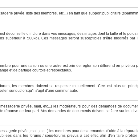
ssagerie privée, liste des membres, etc...) en tant que support publicitaire (spammi
.
l est déconseillé d’inclure dans vos messages, des images dont la taille et le poids
ds supérieur à 500ko). Ces messages seront susceptibles d’être modifiés par 
mbre pour une raison ou une autre est prié de régler son différend en privé ou 
hange et de partage courtois et respectueux.
forum, les membres doivent se respecter mutuellement. Ceci est plus un princ
peler, surtout lorsqu'il s'agit d'une communauté.
 (messagerie privée, mail, etc...) les modérateurs pour des demandes de docume
 de réponse de leur part. Vos demandes de documents doivent se faire sur les div
messagerie privée, mail, etc...) les membres pour des demandes d'aide à la réparat
liées dans les forums / sous-forums prévus à cet effet, afin d'en faire profiter