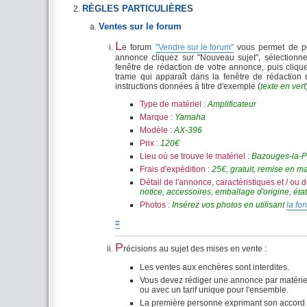
RÈGLES PARTICULIÈRES
Ventes sur le forum
L
e forum
"Vendre sur le forum"
vous permet de pos
annonce cliquez sur "Nouveau sujet", sélectionn
fenêtre de rédaction de votre annonce, puis cliqu
trame qui apparaît dans la fenêtre de rédaction
instructions données à titre d'exemple (
texte en vert
Type de matériel :
Amplificateur
Marque :
Yamaha
Modèle :
AX-396
Prix :
120€
Lieu où se trouve le matériel :
Bazouges-la-
Frais d'expédition :
25€, gratuit, remise en ma
Détail de l'annonce, caractéristiques et / ou 
notice, accessoires, emballage d'origine, état 
Photos :
Insérez vos photos en utilisant
la fo
#
P
récisions au sujet des mises en vente :
Les ventes aux enchères sont interdites.
Vous devez rédiger une annonce par matériel
ou avec un tarif unique pour l'ensemble.
La première personne exprimant son accord