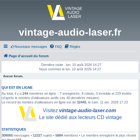
vintage-audio-laser.fr
Nouveaux messages
FAQ
Règles
Page d'accueil du forum
Dernière visite : lun. 10 août 2026 14:27
Nous sommes le lun. 10 août 2026 14:27
Aucun forum.
QUI EST EN LIGNE
Au total, il y a
244
membres en ligne :: 7 enregistrés, 8 robots, 0 invisible et 229 invités
(d’après le nombre d’utilisateurs actifs ces 40 dernières minutes)
Le record du nombre d’utilisateurs en ligne est de
32445
, le sam. 11 avr. 2026 17:23
STATISTIQUES
308065
messages •
12227
sujets •
5884
membres • Le membre enregistré le plus récent
est
lingo348
.