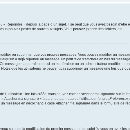
 « Répondre » depuis la page d’un sujet. Il se peut que vous ayez besoin d’être e
: Vous
pouvez
poster de nouveaux sujets, Vous
pouvez
joindre des fichiers, etc.
modifier ou supprimer que vos propres messages. Vous pouvez modifier un message
lqu’un a déjà répondu au message, un petit texte s’affichera en bas du message ind
n. Ce message n’apparaîtra pas si un modérateur ou un administrateur modifie le mes
ive. Notez que les utilisateurs ne peuvent pas supprimer un message une fois que qu
e l’utilisateur. Une fois créée, vous pouvez cocher
Attacher ma signature
sur le fo
 « Attacher ma signature » à partir du panneau de l’utilisateur (onglet
Préférences 
 à un message en décochant la case
Attacher ma signature
dans le formulaire de ré
ouveau sujet ou la modification du premier message d’un sujet (si vous en avez les p