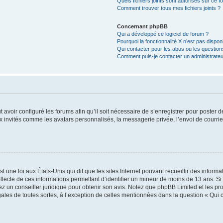
Quels fichiers joints sont autorisés sur ce f
Comment trouver tous mes fichiers joints ?
Concernant phpBB
Qui a développé ce logiciel de forum ?
Pourquoi la fonctionnalité X n’est pas dispon
Qui contacter pour les abus ou les questio
Comment puis-je contacter un administrateu
t avoir configuré les forums afin qu’il soit nécessaire de s’enregistrer pour poster
x invités comme les avatars personnalisés, la messagerie privée, l’envoi de courri
t une loi aux États-Unis qui dit que les sites Internet pouvant recueillir des infor
ollecte de ces informations permettant d’identifier un mineur de moins de 13 ans. S
tez un conseiller juridique pour obtenir son avis. Notez que phpBB Limited et les pr
gales de toutes sortes, à l’exception de celles mentionnées dans la question « Qui