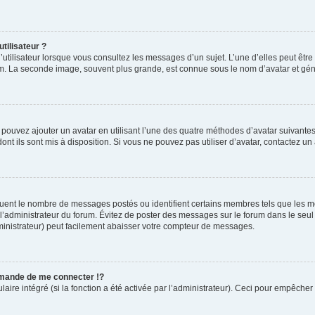
tilisateur ?
utilisateur lorsque vous consultez les messages d’un sujet. L’une d’elles peut êtr
rum. La seconde image, souvent plus grande, est connue sous le nom d’avatar et 
s pouvez ajouter un avatar en utilisant l’une des quatre méthodes d’avatar suivantes 
ont ils sont mis à disposition. Si vous ne pouvez pas utiliser d’avatar, contactez un
iquent le nombre de messages postés ou identifient certains membres tels que les 
ar l’administrateur du forum. Évitez de poster des messages sur le forum dans le seu
ministrateur) peut facilement abaisser votre compteur de messages.
mande de me connecter !?
re intégré (si la fonction a été activée par l’administrateur). Ceci pour empêcher l’u