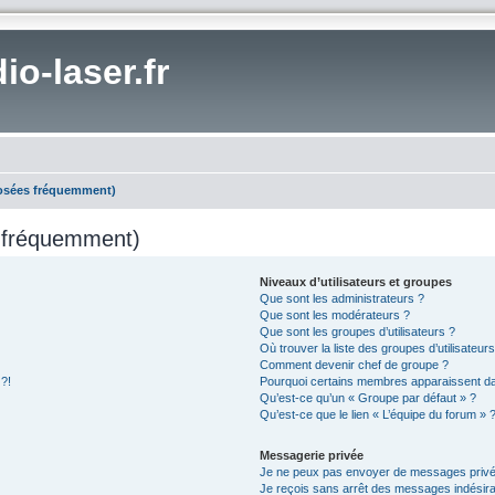
io-laser.fr
posées fréquemment)
s fréquemment)
Niveaux d’utilisateurs et groupes
Que sont les administrateurs ?
Que sont les modérateurs ?
Que sont les groupes d’utilisateurs ?
Où trouver la liste des groupes d’utilisateur
Comment devenir chef de groupe ?
 ?!
Pourquoi certains membres apparaissent dan
Qu’est-ce qu’un « Groupe par défaut » ?
Qu’est-ce que le lien « L’équipe du forum » 
Messagerie privée
Je ne peux pas envoyer de messages privé
Je reçois sans arrêt des messages indésira