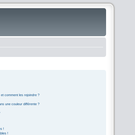
s et comment les rejoindre ?
s une couleur différente ?
?
s !
bles !