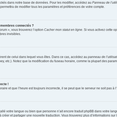
ockés dans notre base de données. Pour les modifier, accédez au
Panneau de l’util
 permettra de modifier tous les paramètres et préférences de votre compte.
s membres connectés ?
forum », vous trouverez l’option
Cacher mon statut en ligne
. Si vous activez cette o
es invisibles.
ifférent de celui dans lequel vous êtes. Dans ce cas, accédez au
panneau de l’utilisa
ney, etc.). Notez que la modification du fuseau horaire, comme la plupart des para
ecte !
aire et que l’heure est toujours incorrecte, il se peut que le serveur ne soit pas à
installé votre langue ou bien que personne n’ait encore traduit phpBB dans votre l
s à créer et partager une nouvelle traduction. Vous trouverez plus d’informations sur l