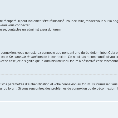
 récupéré, il peut facilement être réinitialisé. Pour ce faire, rendez vous sur la p
uveau vous connecter.
passe, contactez un administrateur du forum.
e connexion, vous ne resterez connecté que pendant une durée déterminée. Cela em
la case
Se souvenir de moi
lors de la connexion. Ce n’est pas recommandé si vous u
s cette case, cela signifie qu’un administrateur du forum a désactivé cette fonctionna
os paramètres d’authentification et votre connexion au forum. Ils fournissent aussi
teur du forum. Si vous rencontrez des problèmes de connexion ou de déconnexion, l