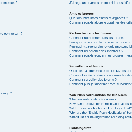
 connectés ?
J’ai reçu un spam ou un courriel abusif d’u
Amis et ignorés
Que sont mes listes d’amis et d’ignorés ?
?
Comment puis-je ajouter/supprimer des utilis
Recherche dans les forums
e connecter !?
Comment rechercher dans les forums ?
Pourquoi ma recherche ne renvoie aucun ré
Pourquoi ma recherche renvoie une page bl
Comment rechercher des membres ?
Comment puis-je trouver mes propres mess
Surveillance et favoris
Quelle est la différence entre les favoris et l
Comment mettre en favoris ou surveiller des
Comment surveiller des forums ?
Comment puis-je supprimer mes surveillanc
message ?
Web Push Notifications for Browsers
What are web push notifications?
How can I receive forum notification alerts
Will I receive notifications if I am logged out?
Why are the “Enable Push Notifications” but
What if I’m still having trouble receiving notif
Fichiers joints