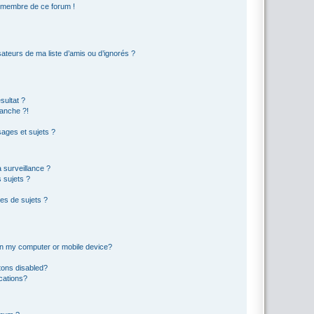
n membre de ce forum !
ateurs de ma liste d’amis ou d’ignorés ?
sultat ?
anche ?!
ages et sujets ?
a surveillance ?
 sujets ?
es de sujets ?
 on my computer or mobile device?
tons disabled?
ications?