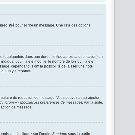
nregistré pour écrire un message. Une liste des options
 (quelquefois dans une durée limitée après sa publication) en
iquant qu’il a été modifié, le nombre de fois qu’il a été
sage, cependant ils ont la possibilité de laisser une note
elqu’un y a répondu.
rmulaire de rédaction de message. Vous pouvez aussi ajouter
du forum --> Modifier les préférences de message
). Par la suite,
daction de message.
ermissions), cliquez sur l’onglet
Sondage
sous la partie