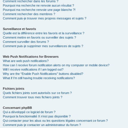
Comment rechercher dans les forums ?
Pourquoi ma recherche ne renvoie aucun résultat ?
Pourquoi ma recherche renvoie une page blanche ?!
Comment rechercher des membres ?
Comment puis-je trouver mes propres messages et sujets ?
Surveillance et favoris
Quelle est la différence entre les favoris et la surveillance ?
Comment mettre en favoris ou surveiller des sujets ?
Comment surveiller des forums ?
Comment puis-je supprimer mes surveillances de sujets ?
Web Push Notifications for Browsers
What are web push notifications?
How can I receive forum notification alerts on my computer or mobile device?
Will I receive notifications if I am logged out?
Why are the “Enable Push Notifications” buttons disabled?
What if I’m still having trouble receiving notifications?
Fichiers joints
Quels fichiers joints sont autorisés sur ce forum ?
Comment trouver tous mes fichiers joints ?
Concernant phpBB
Qui a développé ce logiciel de forum ?
Pourquoi la fonctionnalité X n’est pas disponible ?
Qui contacter pour les abus ou les questions légales concernant ce forum ?
Comment puis-je contacter un administrateur du forum ?