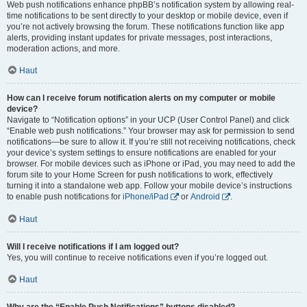
Web push notifications enhance phpBB’s notification system by allowing real-
time notifications to be sent directly to your desktop or mobile device, even if
you’re not actively browsing the forum. These notifications function like app
alerts, providing instant updates for private messages, post interactions,
moderation actions, and more.
Haut
How can I receive forum notification alerts on my computer or mobile
device?
Navigate to “Notification options” in your UCP (User Control Panel) and click
“Enable web push notifications.” Your browser may ask for permission to send
notifications—be sure to allow it. If you’re still not receiving notifications, check
your device’s system settings to ensure notifications are enabled for your
browser. For mobile devices such as iPhone or iPad, you may need to add the
forum site to your Home Screen for push notifications to work, effectively
turning it into a standalone web app. Follow your mobile device’s instructions
to enable push notifications for
iPhone/iPad
or
Android
.
Haut
Will I receive notifications if I am logged out?
Yes, you will continue to receive notifications even if you’re logged out.
Haut
Why are the “Enable Push Notifications” buttons disabled?