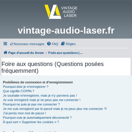
vintage-audio-laser.fr
Nouveaux messages
FAQ
Règles
Page d'accueil du forum
Foire aux questions (Questions posées fréquemment)
Foire aux questions (Questions posées
fréquemment)
Problèmes de connexion et d’enregistrement
Pourquoi dois-je m’enregistrer ?
Que signifie COPPA ?
Je souhaite m’enregistrer, mais je n’y parviens pas !
Je suis enregistré mais je ne peux pas me connecter !
Pourquoi ne puis-je pas me connecter ?
Je me suis enregistré par le passé mais je ne peux plus me connecter ?!
J’ai perdu mon mot de passe !
Pourquoi suis-je automatiquement déconnecté ?
À quoi sert « Supprimer les cookies » ?