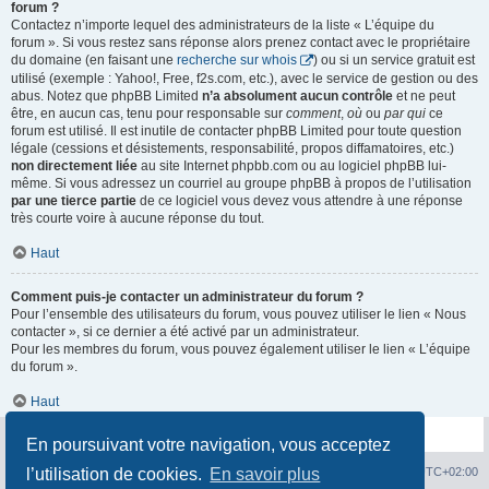
forum ?
Contactez n’importe lequel des administrateurs de la liste « L’équipe du
forum ». Si vous restez sans réponse alors prenez contact avec le propriétaire
du domaine (en faisant une
recherche sur whois
) ou si un service gratuit est
utilisé (exemple : Yahoo!, Free, f2s.com, etc.), avec le service de gestion ou des
abus. Notez que phpBB Limited
n’a absolument aucun contrôle
et ne peut
être, en aucun cas, tenu pour responsable sur
comment
,
où
ou
par qui
ce
forum est utilisé. Il est inutile de contacter phpBB Limited pour toute question
légale (cessions et désistements, responsabilité, propos diffamatoires, etc.)
non directement liée
au site Internet phpbb.com ou au logiciel phpBB lui-
même. Si vous adressez un courriel au groupe phpBB à propos de l’utilisation
par une tierce partie
de ce logiciel vous devez vous attendre à une réponse
très courte voire à aucune réponse du tout.
Haut
Comment puis-je contacter un administrateur du forum ?
Pour l’ensemble des utilisateurs du forum, vous pouvez utiliser le lien « Nous
contacter », si ce dernier a été activé par un administrateur.
Pour les membres du forum, vous pouvez également utiliser le lien « L’équipe
du forum ».
Haut
En poursuivant votre navigation, vous acceptez
Page d'accueil du forum
Heures au format
UTC+02:00
l’utilisation de cookies.
En savoir plus